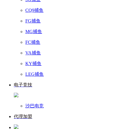
CQ9捕鱼
FG捕鱼
MG捕鱼
FC捕鱼
VA捕鱼
KY捕鱼
LEG捕鱼
电子竞技
沙巴电竞
代理加盟