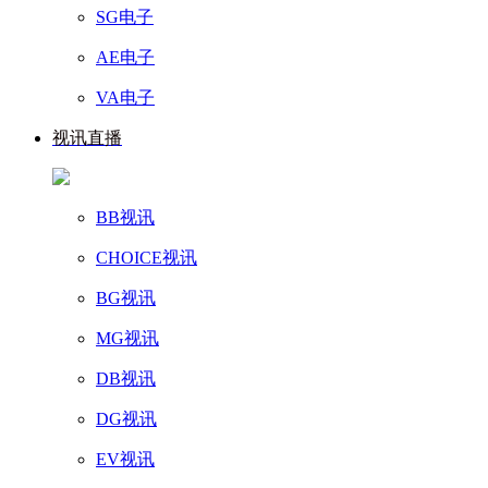
SG电子
AE电子
VA电子
视讯直播
BB视讯
CHOICE视讯
BG视讯
MG视讯
DB视讯
DG视讯
EV视讯