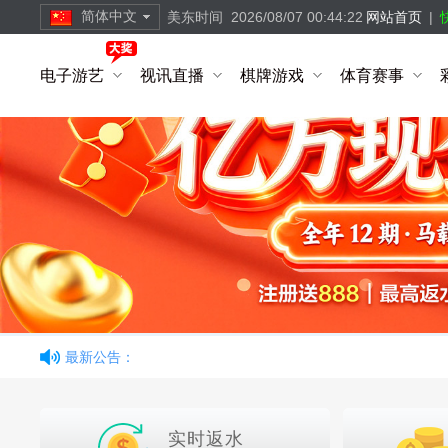
简体中文
美东时间
2026/08/07 00:44:22
网站首页
|
繁體中文
电子游艺
视讯直播
棋牌游戏
体育赛事
简体中文
English
最新公告：
实时返水