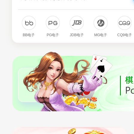
BB电子
PG电子
JDB电子
MG电子
CQ9电子