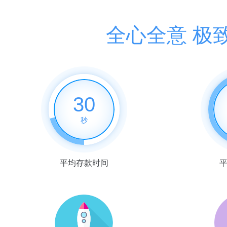
全心全意 极
30
秒
平均存款时间