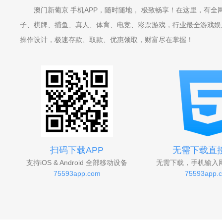
澳门新葡京 手机APP，随时随地， 极致畅享！在这里，有全
子、棋牌、捕鱼、真人、体育、电竞、彩票游戏，行业最全游戏娱乐
操作设计，极速存款、取款、优惠领取，财富尽在掌握！
扫码下载APP
无需下载直
支持iOS & Android 全部移动设备
无需下载，手机输入
75593app.com
75593app.